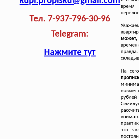
kupi.propisku@gmail.com
время 
перелоп
Тел. 7-937-796-30-96
Уважаем
квартир
Telegram:
может, 
временн
Нажмите тут
правда
складыв
На сег
пропис
минима
новым п
рублей 
Семилу
рассчи
внимат
практик
что яв
постоян