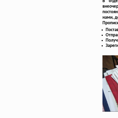
В отде
внеоче
постоя
нами, д
Прописк
Поста
Отпра
Получ
Зарег