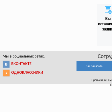
Вы
оставл
заяв
Сотру
Мы в социальных сетях:
ВКОНТАКТЕ
Как заказать
ОДНОКЛАССНИКИ
Прописка в Семи
С