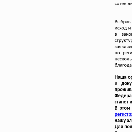
сотен л
Выбрав 
исход и
в зако
структ
заявляе
по рег
нескол
благода
Наша ор
и док
прожив
Федера
станет 
В этом
регист
нашу эл
Для пол