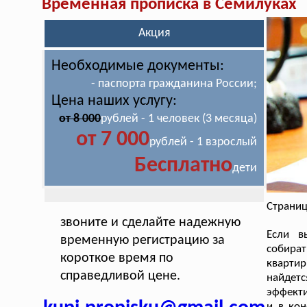
Временная прописка в Семилуках
Акция
Необходимые документы:
- паспорта гражданина России;
Цена наших услугу:
от 8 000
рублей - 1 человек (3 месяца)
от 7 000
рублей - 1 взрослый
Бесплатно
дети
Страниц
звоните и сделайте надежную
Если в
временную регистрацию за
собират
короткое время по
квартир
справедливой цене.
найдет
эффекти
и в кон